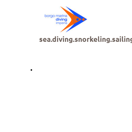
sea.diving.snorkeling.sailin
Back
SNORKELING
(dalla barca)
è un’esperienza di mare a pelo d’acqua.
Bastano persone con occhi, testa e cuore,
pronti ad accogliere il mare, il quale vi
racconterà tanto di sé fin dalla superficie.