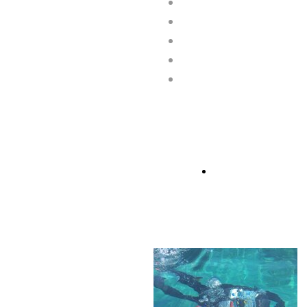
Junior Open Water Diver
Open Water Diver
Advanced Adventurer
React Right
Rescue Diver
Zu den Kursinhalten und Kursab
Specialty Programme