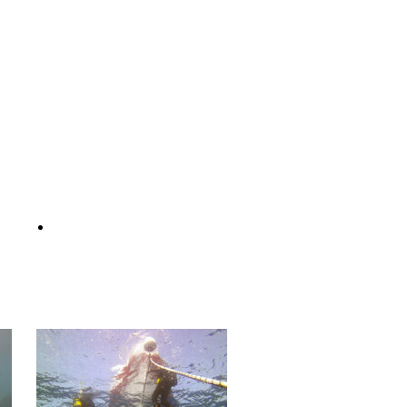
ite:
www.divessi.com
Professional Kurse