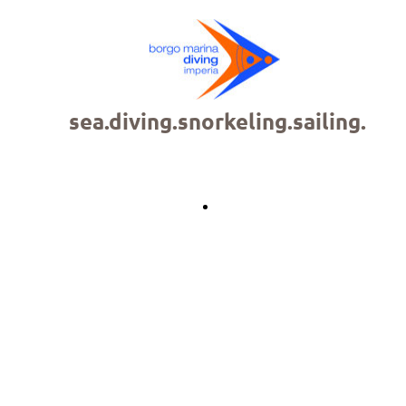
sea.diving.snorkeling.sailing.
Back
TAUCHKURSE
 die folgende Kurse (Anfangsniveau) an: