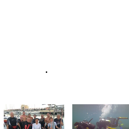
laeufen siehe die Informationen auf der offiziellen SSI Web-Se
Extended Range Kurse